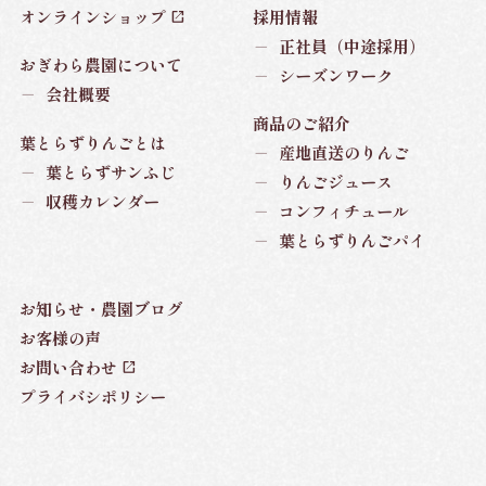
オンラインショップ
採用情報
－
正社員（中途採用）
おぎわら農園について
－
シーズンワーク
－
会社概要
商品のご紹介
葉とらずりんごとは
－
産地直送のりんご
－
葉とらずサンふじ
－
りんごジュース
－
収穫カレンダー
－
コンフィチュール
－
葉とらずりんごパイ
お知らせ・農園ブログ
お客様の声
お問い合わせ
プライバシポリシー