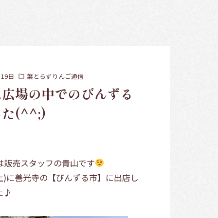
月19日
葉とらずりんご通信
は広場の中でのびんずる
(^^;)
は販売スタッフの青山です
(土)に善光寺の【びんずる市】に出店し
た♪