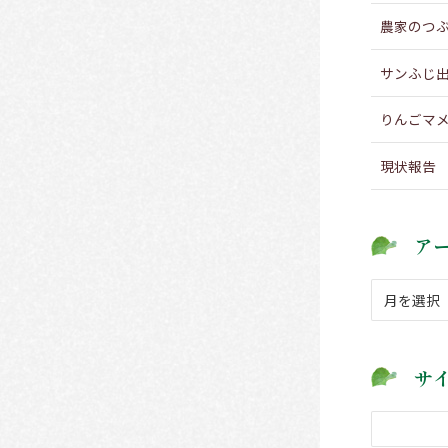
農家のつ
サンふじ
りんごマ
現状報告
ア
ア
ー
カ
イ
サ
ブ
検