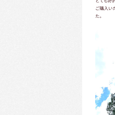
とても好
ご購入い
た。