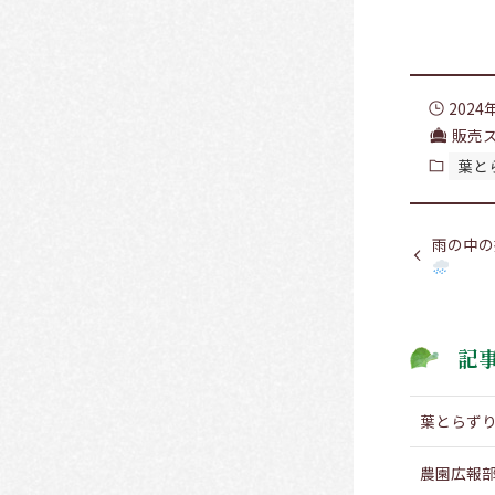
2024
販売
葉と
雨の中の
記
葉とらず
農園広報