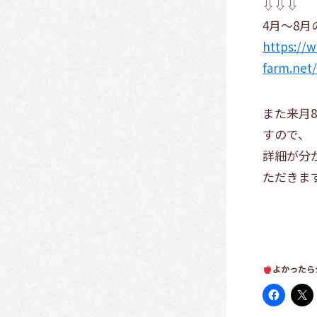
⇩⇩⇩
4月～8
https://
farm.net/
また来月8
すので、
詳細が分
ただきま
よかったら