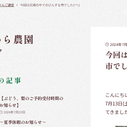
りんご通信
今回は広場の中でのびんずる市でした(^^;)
わら農園
2024年7
グ
今回
市でした
の記事
こんにち
【ぶどう、梨のご予約受付時期の
7月13日
お知らせ】
てきまし
2026年7月23日
～夏季休暇のお知らせ～