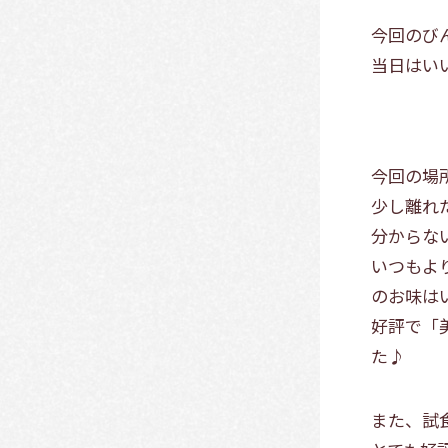
今回のび
当日はい
今回の場
少し離れ
分からな
いつもよ
のお味は
好評で「
た♪
また、試