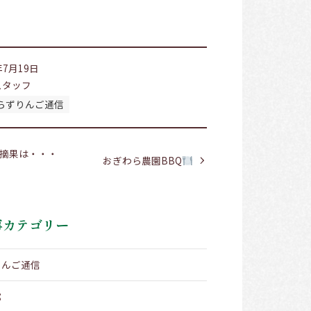
年7月19日
スタッフ
らずりんご通信
摘果は・・・
おぎわら農園BBQ
事カテゴリー
りんご通信
部