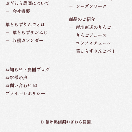
おぎわら農園について
－
シーズンワーク
－
会社概要
商品のご紹介
葉とらずりんごとは
－
産地直送のりんご
－
葉とらずサンふじ
－
りんごジュース
－
収穫カレンダー
－
コンフィチュール
－
葉とらずりんごパイ
お知らせ・農園ブログ
お客様の声
お問い合わせ
プライバシポリシー
© 信州奥信濃おぎわら農園.