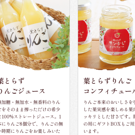
とらず
葉とらずりんご
んごジュース
コンフィチュール
糖・無加水・無香料のりん
りんご本来のおいしさを引き
そのまま搾っただけの希少
した果実感を楽しめる果肉と
00%ストレートジュース。1
ッキリとした甘さです。贈り
りんご8個分で、りんごの無
の用にギフトBOXもご用意
期にりんごをお楽しみいた
います。