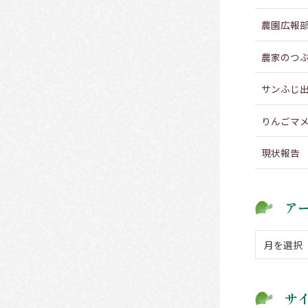
農園広報
農家のつ
サンふじ
りんごマ
現状報告
ア
ア
ー
カ
イ
サ
ブ