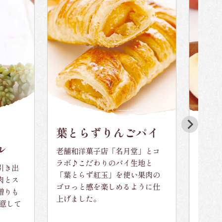
葉とらずりんごパイ
葉とら
老舗和洋菓子店「名月堂」とコ
「自然本
ラボ♪こだわりのパイ生地と
わった葉を
出
「葉とらず紅玉」を使い果肉の
んご"。葉
ス
ゴロっと感を楽しめるように仕
っぷり蓄
も
上げました。
ンゴです
して