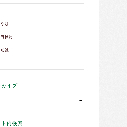
部
ぶやき
出荷状況
メ知識
ーカイブ
イト内検索