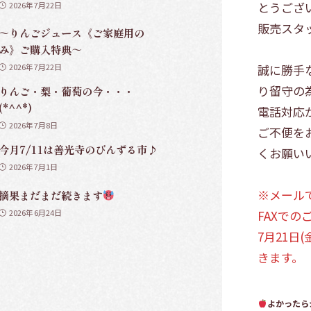
とうござ
2026年7月22日
販売スタ
～りんごジュース《ご家庭用の
み》ご購入特典～
誠に勝手
2026年7月22日
り留守の
りんご・梨・葡萄の今・・・
(*^^*)
電話対応
2026年7月8日
ご不便を
今月7/11は善光寺のびんずる市♪
くお願い
2026年7月1日
※メール
摘果まだまだ続きます
FAXで
2026年6月24日
7月21日
きます。
よかったら