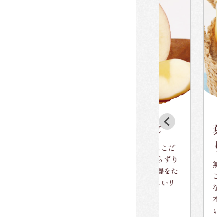
ごパイ
葉とらずサンふじ
葉
り
堂」とコ
「自然本来の美味しさ」にこだ
生地と
わった葉を取らない"葉とらずり
無加
い果肉の
んご"。葉っぱで作った栄養をた
ごを
ように仕
っぷり蓄えた自慢の美味しいリ
な1
ンゴです。
本に
い時