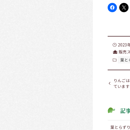
2023
販売
葉と
りんごは
ています(
記
葉とらず