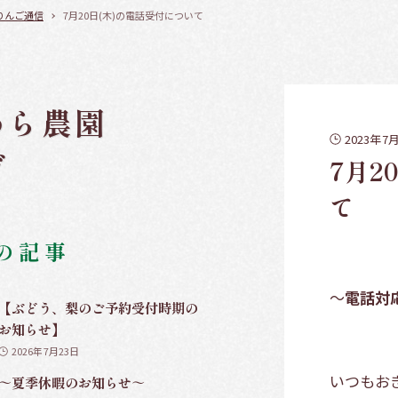
りんご通信
7月20日(木)の電話受付について
わら農園
2023年7
グ
7月2
て
の記事
～
電話対
【ぶどう、梨のご予約受付時期の
お知らせ】
2026年7月23日
いつもお
～夏季休暇のお知らせ～