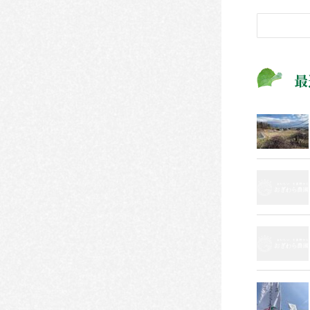
検
索
最