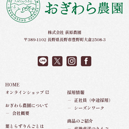
株式会社 荻原農園
〒389-1102 長野県長野市豊野町大倉2508-3
HOME
オンラインショップ
採用情報
－
正社員（中途採用）
おぎわら農園について
－
シーズンワーク
－
会社概要
商品のご紹介
葉とらずりんごとは
－
産地直送のりんご