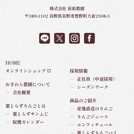
株式会社 荻原農園
〒389-1102 長野県長野市豊野町大倉2508-3
HOME
オンラインショップ
採用情報
－
正社員（中途採用）
おぎわら農園について
－
シーズンワーク
－
会社概要
商品のご紹介
葉とらずりんごとは
－
産地直送のりんご
－
葉とらずサンふじ
－
りんごジュース
－
収穫カレンダー
－
コンフィチュール
－
葉とらずりんごパイ