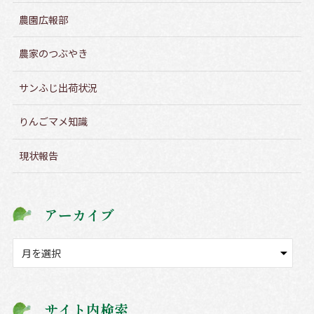
農園広報部
農家のつぶやき
サンふじ出荷状況
りんごマメ知識
現状報告
アーカイブ
ア
ー
カ
イ
サイト内検索