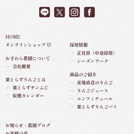
HOME
オンラインショップ
採用情報
－
正社員（中途採用）
おぎわら農園について
－
シーズンワーク
－
会社概要
商品のご紹介
葉とらずりんごとは
－
産地直送のりんご
－
葉とらずサンふじ
－
りんごジュース
－
収穫カレンダー
－
コンフィチュール
－
葉とらずりんごパイ
お知らせ・農園ブログ
お客様の声