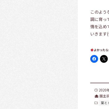
このよう
調に育っ
情を込め
いきます(^
よかったら
2020
園主
葉と