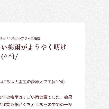
月2日
葉とらずりんご通信
ーい梅雨がようやく明け
^^)/
にちは！園主の荻原大です(#^.^#)
今年の梅雨はすごい雨の量でした。摘果
毒作業も畑がぐちゃぐちゃの中での一か