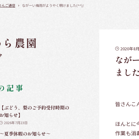
りんご通信
ながーい梅雨がようやく明けました(^^)/
わら農園
2020年8
グ
なが
ました(
の記事
皆さんこん
【ぶどう、梨のご予約受付時期の
お知らせ】
ほんとに
2026年7月23日
作業も消
～夏季休暇のお知らせ～