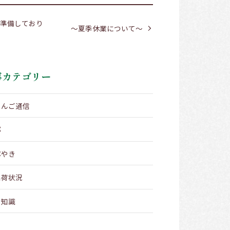
の準備しており
～夏季休業について～
事カテゴリー
りんご通信
部
ぶやき
出荷状況
メ知識