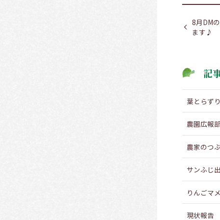
8月DM
ます♪
記
葉とらず
農園広報
農家のつ
サンふじ
りんごマ
現状報告