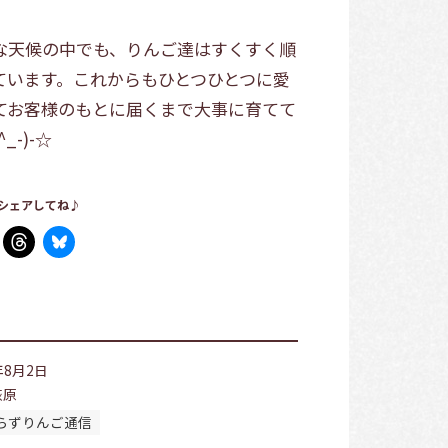
な天候の中でも、りんご達はすくすく順
ています。これからもひとつひとつに愛
てお客様のもとに届くまで大事に育てて
_-)-☆
シェアしてね♪
年8月2日
荻原
らずりんご通信