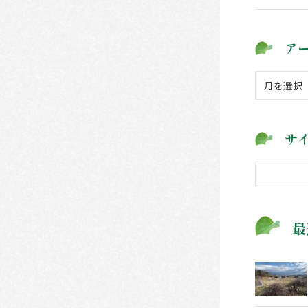
ア
ア
ー
カ
イ
サ
ブ
検
索
最