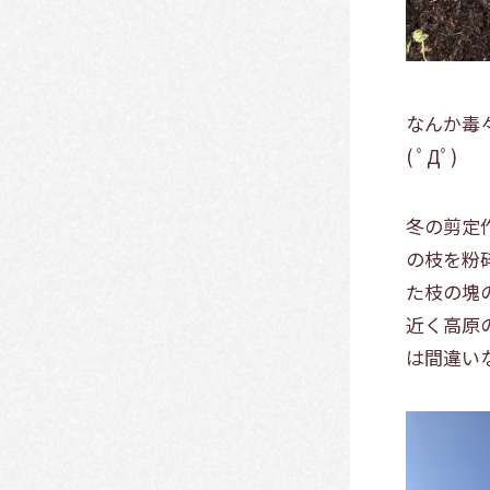
なんか毒
( ﾟДﾟ)
冬の剪定
の枝を粉
た枝の塊
近く高原
は間違い