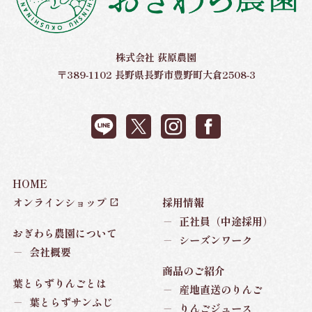
株式会社 荻原農園
〒389-1102 長野県長野市豊野町大倉2508-3
HOME
オンラインショップ
採用情報
－
正社員（中途採用）
おぎわら農園について
－
シーズンワーク
－
会社概要
商品のご紹介
葉とらずりんごとは
－
産地直送のりんご
－
葉とらずサンふじ
－
りんごジュース