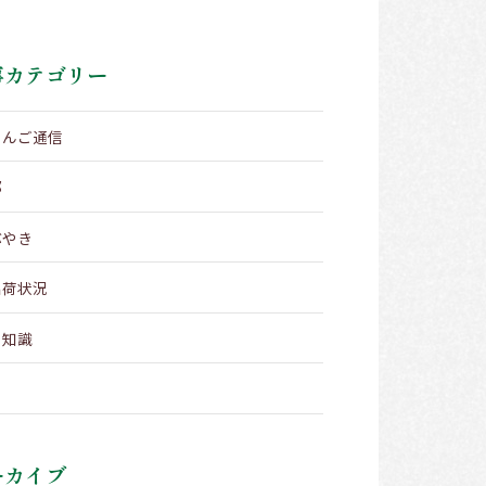
事カテゴリー
りんご通信
部
ぶやき
出荷状況
メ知識
ーカイブ