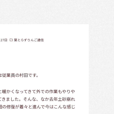
月27日
葉とらずりんご通信
は従業員の村田です。
と暖かくなってきて外での作業もやりや
てきました。そんな、なか去年土砂崩れ
畑の修復が着々と進んで今はこんな感じ