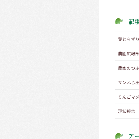
記
葉とらず
農園広報
農家のつ
サンふじ
りんごマ
現状報告
ア