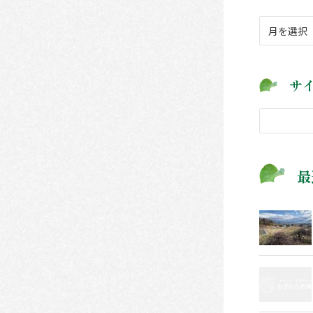
ア
ー
カ
イ
サ
ブ
検
索
最