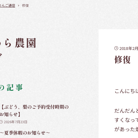
りんご通信
修復
わら農園
2018年2
グ
修復
の記事
こんにち
【ぶどう、梨のご予約受付時期の
だんだん
お知らせ】
すくなっ
2026年7月23日
があった
～夏季休暇のお知らせ～