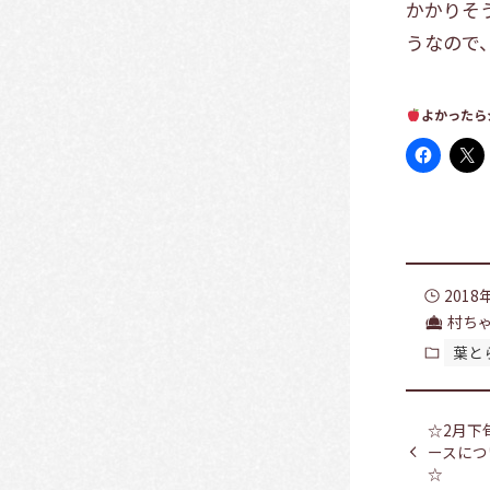
かかりそ
うなので
よかったら
2018
村ち
葉と
☆2月下
ースにつ
☆