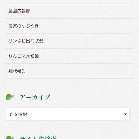
農園広報部
農家のつぶやき
サンふじ出荷状況
りんごマメ知識
現状報告
アーカイブ
ア
ー
カ
イ
サイト内検索