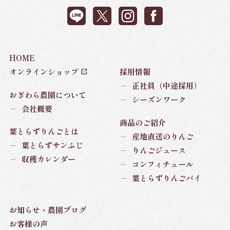
HOME
オンラインショップ
採用情報
－
正社員（中途採用）
おぎわら農園について
－
シーズンワーク
－
会社概要
商品のご紹介
葉とらずりんごとは
－
産地直送のりんご
－
葉とらずサンふじ
－
りんごジュース
－
収穫カレンダー
－
コンフィチュール
－
葉とらずりんごパイ
お知らせ・農園ブログ
お客様の声